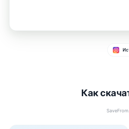
Ис
Как скача
SaveFrom.