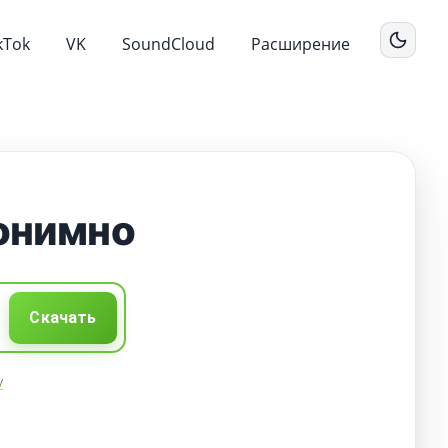
kTok
VK
SoundCloud
Расширение
нонимно
Скачать
y