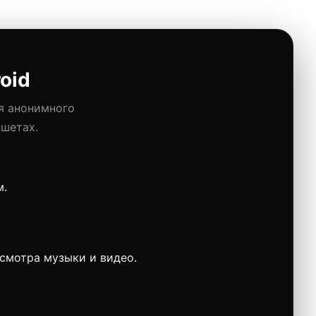
oid
я анонимного
ншетах.
м.
смотра музыки и видео.