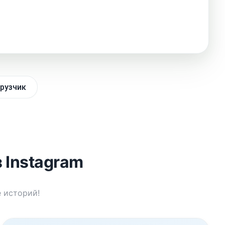
рузчик
 Instagram
е историй!