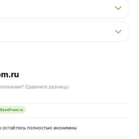
om.ru
иложении? Сравните разницу:
 SaveFrom.ru
ы остаётесь полностью анонимны