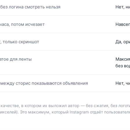
 без логина смотреть нельзя
Нет, н
часа, потом исчезает
Навсег
, только скриншот
Да, ор
тое для ленты
Макси
без во
 между сторис показываются объявления
Нет, ч
м качестве, в котором их выложил автор — без сжатия, без лого
пикселей). Это максимум, который Instagram отдаёт пользовате